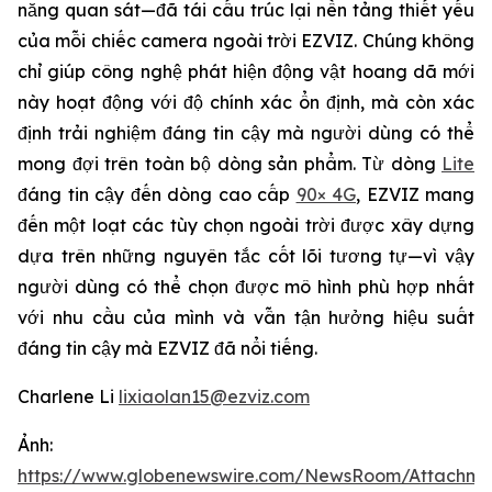
năng quan sát—đã tái cấu trúc lại nền tảng thiết yếu
của mỗi chiếc camera ngoài trời EZVIZ. Chúng không
chỉ giúp công nghệ phát hiện động vật hoang dã mới
này hoạt động với độ chính xác ổn định, mà còn xác
định trải nghiệm đáng tin cậy mà người dùng có thể
mong đợi trên toàn bộ dòng sản phẩm. Từ dòng
Lite
đáng tin cậy đến dòng cao cấp
90× 4G
, EZVIZ mang
đến một loạt các tùy chọn ngoài trời được xây dựng
dựa trên những nguyên tắc cốt lõi tương tự—vì vậy
người dùng có thể chọn được mô hình phù hợp nhất
với nhu cầu của mình và vẫn tận hưởng hiệu suất
đáng tin cậy mà EZVIZ đã nổi tiếng.
Charlene Li
lixiaolan15@ezviz.com
Ảnh:
https://www.globenewswire.com/NewsRoom/Attachme