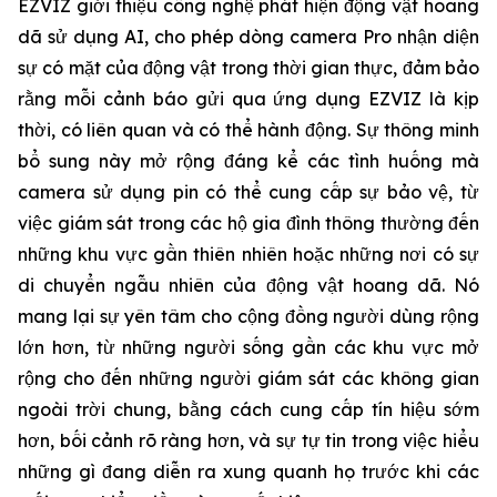
EZVIZ giới thiệu công nghệ phát hiện động vật hoang
dã sử dụng AI, cho phép dòng camera Pro nhận diện
sự có mặt của động vật trong thời gian thực, đảm bảo
rằng mỗi cảnh báo gửi qua ứng dụng EZVIZ là kịp
thời, có liên quan và có thể hành động. Sự thông minh
bổ sung này mở rộng đáng kể các tình huống mà
camera sử dụng pin có thể cung cấp sự bảo vệ, từ
việc giám sát trong các hộ gia đình thông thường đến
những khu vực gần thiên nhiên hoặc những nơi có sự
di chuyển ngẫu nhiên của động vật hoang dã. Nó
mang lại sự yên tâm cho cộng đồng người dùng rộng
lớn hơn, từ những người sống gần các khu vực mở
rộng cho đến những người giám sát các không gian
ngoài trời chung, bằng cách cung cấp tín hiệu sớm
hơn, bối cảnh rõ ràng hơn, và sự tự tin trong việc hiểu
những gì đang diễn ra xung quanh họ trước khi các