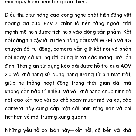
mối nguy hiểm tiềm tàng xuất hiện.
Điều thực sự nâng cao công nghệ phát hiện động vật
hoang dã của EZVIZ chính là nền tảng ngoài trời
mạnh mẽ hơn được tích hợp vào dòng sản phẩm. Kết
nối đáng tin cậy là ưu tiên hàng đầu: với Wi-Fi 6 và 4G
chuyển đổi tự động, camera vẫn giữ kết nối và phản
hồi ngay cả khi người dùng ở xa các mạng lưới ổn
định. Thời gian sử dụng kéo dài được hỗ trợ qua AOV
2.0 và khả năng sử dụng năng lượng từ pin mặt trời,
giúp hệ thống hoạt động trong thời gian dài mà
không cần bảo trì nhiều. Và với khả năng chụp hình độ
nét cao kết hợp với cơ chế xoay mượt mà và xa, các
camera này cung cấp một cái nhìn rộng hơn và chi
tiết hơn về môi trường xung quanh.
Những yếu tố cơ bản này—kết nối, độ bền và khả